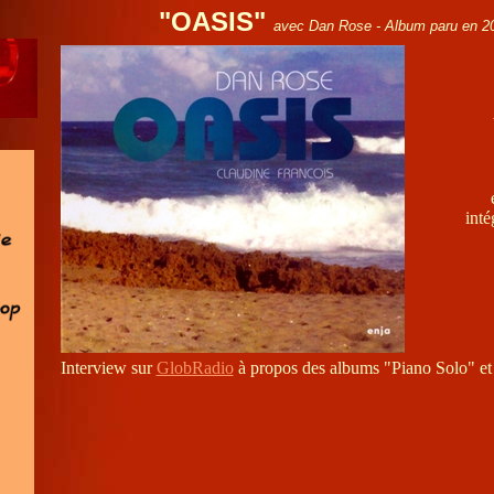
"OASIS"
avec Dan Rose - Album paru
en 2
inté
Interview sur
GlobRadio
à propos des albums "Piano Solo" et